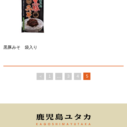
黒豚みそ 袋入り
＜
1
…
3
4
5