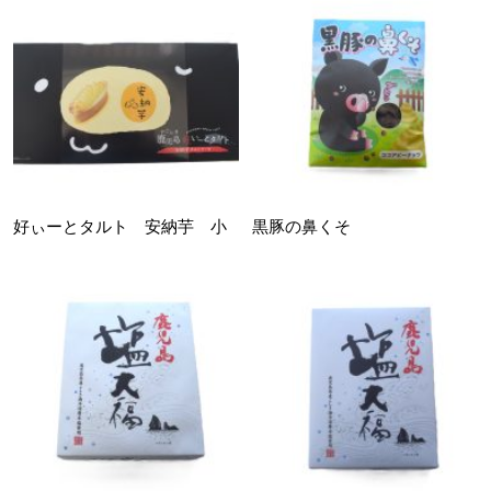
好ぃーとタルト 安納芋 小
黒豚の鼻くそ