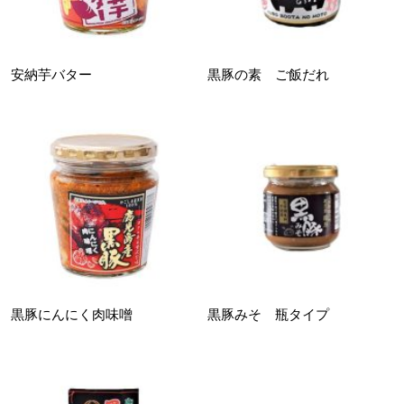
安納芋バター
黒豚の素 ご飯だれ
黒豚にんにく肉味噌
黒豚みそ 瓶タイプ